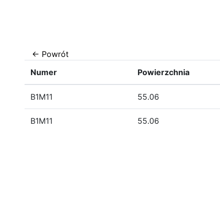
Przejdź
do
treści
← Powrót
Numer
Powierzchnia
B1M11
55.06
B1M11
55.06