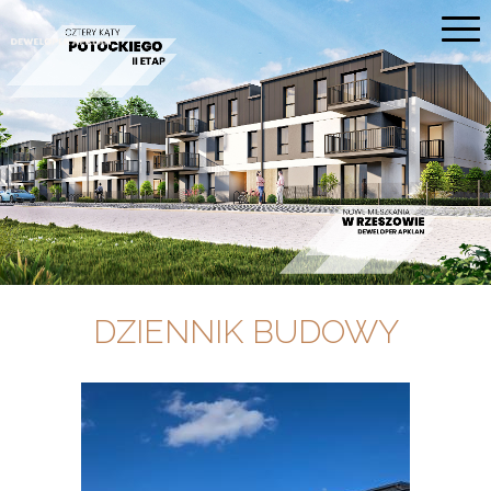
Przejdź
do
treści
DZIENNIK BUDOWY